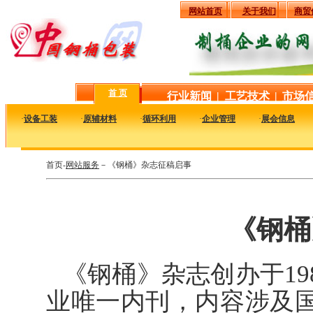
网站首页
关于我们
商贸
首 页
行业新闻
|
工艺技术
|
市场
·
设备工装
·
原辅材料
·
循环利用
·
企业管理
·
展会信息
首页-
网站服务
－《钢桶》杂志征稿启事
《钢桶
《钢桶》杂志创办于19
业唯一内刊，内容涉及