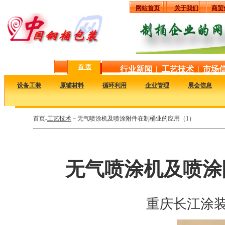
网站首页
关于我们
商贸
首 页
行业新闻
|
工艺技术
|
市场
·
设备工装
·
原辅材料
·
循环利用
·
企业管理
·
展会信息
首页-
工艺技术
－无气喷涂机及喷涂附件在制桶业的应用（1）
无气喷涂机及喷涂
重庆长江涂