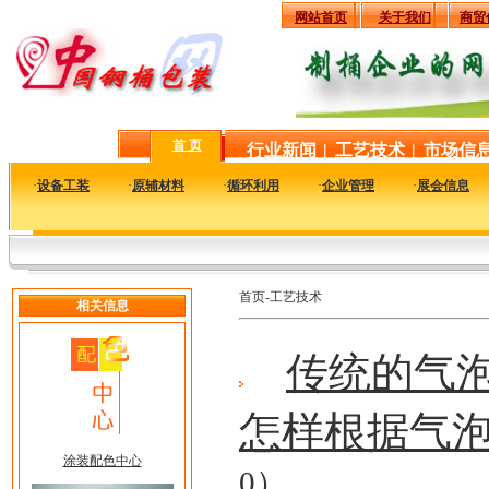
网站首页
关于我们
商贸
首 页
行业新闻
|
工艺技术
|
市场信
·
设备工装
·
原辅材料
·
循环利用
·
企业管理
·
展会信息
首页-工艺技术
相关信息
传统的气
怎样根据气
涂装配色中心
0）