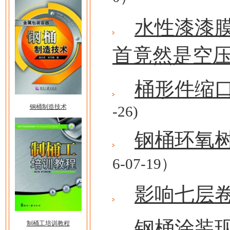
水性漆漆
首竟然是空
桶形件缩
钢桶制造技术
-26)
钢桶环氧
6-07-19）
影响七层
钢桶涂装
制桶工培训教程