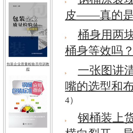
皮——真的
桶身用两
桶身等效吗
包装企业质量检验员培训教
一张图讲
程
嘴的选型和
4）
钢桶装上