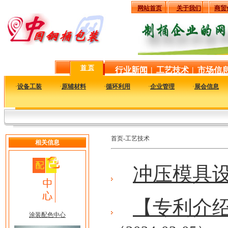
网站首页
关于我们
商贸
首 页
行业新闻
|
工艺技术
|
市场信
·
设备工装
·
原辅材料
·
循环利用
·
企业管理
·
展会信息
首页-工艺技术
相关信息
冲压模具
【专利介
涂装配色中心