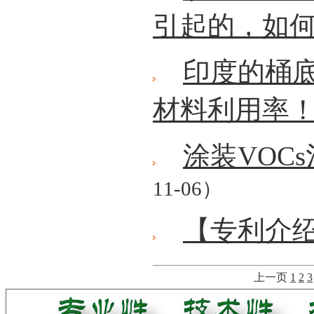
引起的，如
印度的桶
材料利用率
涂装VOC
11-06）
【专利介
上一页
1
2
3