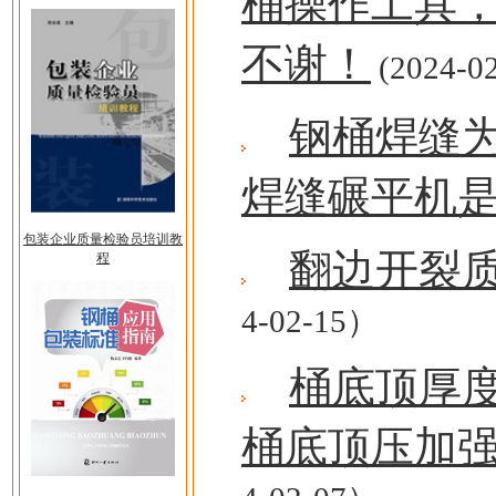
桶操作工具
不谢！
(2024-02
钢桶焊缝为
焊缝碾平机
包装企业质量检验员培训教
翻边开裂
程
4-02-15）
桶底顶厚度
桶底顶压加