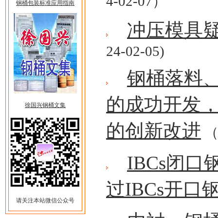
4-02-07）
钢桶包装标准应用指南
冲压模具
24-02-05)
钢桶落料
的成功开发
徐国兴钢桶文集
的创新改进
（2
IBCs闭
过IBCs开口
请关注本站微信公众号