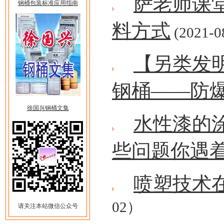
萨老师课堂
钢桶包装标准应用指南
料方式
(2021-0
【另类发
钢桶——防
徐国兴钢桶文集
水性漆的
些问题你遇
喷塑技术
02）
请关注本站微信公众号