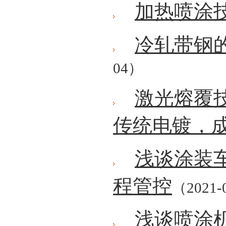
加热喷涂
冷轧带钢
04）
激光熔覆
传统电镀，
浅谈涂装
程管控
（2021-
浅谈喷涂