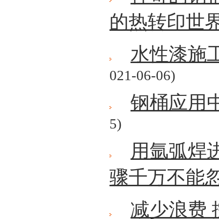
的热转印世
水性漆施
021-06-06)
钢桶应用
5)
用氩弧焊
骤千万不能
减少浪费 控