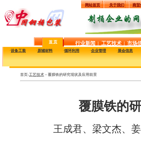
网站首页
关于我们
商贸
首 页
行业新闻
|
工艺技术
|
市场
·
设备工装
·
原辅材料
·
循环利用
·
企业管理
·
展会信息
首页-
工艺技术
－覆膜铁的研究现状及应用前景
覆膜铁的
王成君、梁文杰、姜