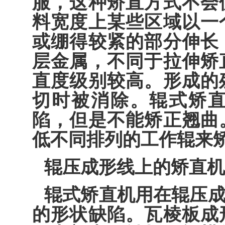
服，这种矫直方式不会
料宽度上某些区域以一
或绷得较紧的部分伸长
层金属，不同于拉伸矫
直度级别较高。形成的
切时被消除。辊式矫
陷，但是不能矫正翘曲
低不同排列的工作辊来
辊压成形线上的矫直机
辊式矫直机用在辊压
的形状缺陷。瓦棱板成