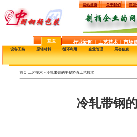
网站首页
关于我们
商贸
首 页
行业新闻
|
工艺技术
|
市场
·
设备工装
·
原辅材料
·
循环利用
·
企业管理
·
展会信息
首页-
工艺技术
－冷轧带钢的平整矫直工艺技术
冷轧带钢