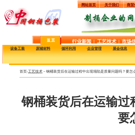
网站首页
关于我们
商贸
首 页
行业新闻
|
工艺技术
|
市场
·
设备工装
·
原辅材料
·
循环利用
·
企业管理
·
展会信息
首页-
工艺技术
－钢桶装货后在运输过程中出现塌陷是质量问题吗？要怎
钢桶装货后在运输过
要