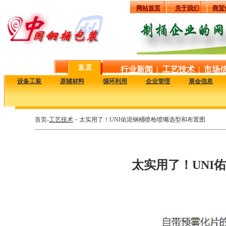
网站首页
关于我们
商贸
首 页
行业新闻
|
工艺技术
|
市场
·
设备工装
·
原辅材料
·
循环利用
·
企业管理
·
展会信息
首页-
工艺技术
－太实用了！UNI佑泥钢桶喷枪喷嘴选型和布置图
太实用了！UNI