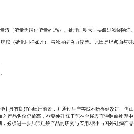
有少量渣（渣量为磷化渣量的1%）。处理面积大时要装过滤袋除渣
的硅烷膜（磷化同样如此）,与涂层结合力较差。原因是焊点面与
泵。
年。
理中具有良好的应用前景，并通过生产实践不断得到改进。但由
加之产品售价仍偏高，欲要使硅烷工艺在金属表面涂装前处理中
期，必须进一步加强硅烷产品的研究与应用,缩小与国外硅烷产