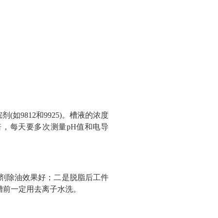
9812和9925)。槽液的浓度
5倍，每天要多次测量pH值和电导
脂剂除油效果好；二是脱脂后工件
槽前一定用去离子水洗。