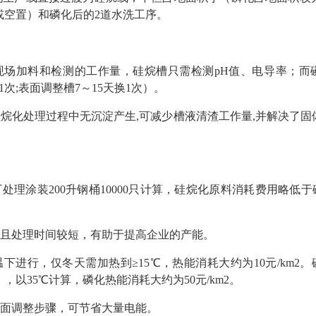
或空置）和磷化后的2道水洗工序。
了现场加料和检测的工作量，硅烷槽只需检测pH值、电导率；
次;表面调整槽7～15天换1次）。
硅烷化处理过程中无沉淀产生,可减少槽液清渣工作量,并解决了固
厂处理涂装200升钢桶10000只计算，硅烷化原料消耗费用略低于磷
少，且处理时间较短，有助于提高企业的产能。
温下进行，仅冬天需加热到≥15℃，热能消耗大约为10元/km2。
以35℃计算，磷化热能消耗大约为50元/km2。
要表面调整步骤，可节省大量电能。