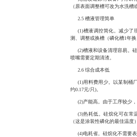
（原表面调整槽可改为水洗槽
2.5 槽液管理简单
(1)槽液调控简化。减少
测、调整或换槽（磷化槽1年换1
(2)槽液和设备清理容易。
喷嘴需要定期清渣。
2.6 综合成本低
(1)用料费用少。以某制桶
约0.17元/只)。
(2)产能高。由于工序较
(3)热耗低。硅烷化可在常
（这是涂装性磷化的最佳温度），
(4)电耗省。硅烷化不需