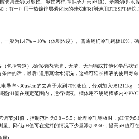
液调整剂(分酸性、碱性两种,降低或升高pH值)、杀菌剂(抑制
：有一种用于热镀锌层磷化膜的硅烷封闭剂选用BTESPT硅烷,其配方
般为1.47%～10%（体积浓度）。普通钢桶冷轧钢板10%，磷化后
洗设备（包括管道）,确保槽内清洁，无渣、无污物或其他化学品残
有条件的话，最后1道用蒸馏水清洗，这样可延长槽液的使用寿命
电导率<30μs/cm的去离子水到70%液位，分别加入981211kg，9925
调整pH值在规定范围内，运行槽液。槽体用不锈钢槽或内补PVC
工艺调节pH值，控制范围为3.8～5.5；处理冷轧钢板时，pH值为5
量。降低pH值可在搅拌的情况下少量添加9960；提高pH值可在
金属)。