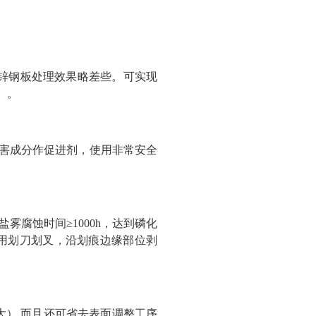
锌钢板处理效果略差些。可实现
）。
有害成分作促进剂，使用非常安全
腐蚀时间≥1000h，达到磷化
（用划刀划叉，沿划痕边缘部位剥
大）,而且还可省去表面调整工序