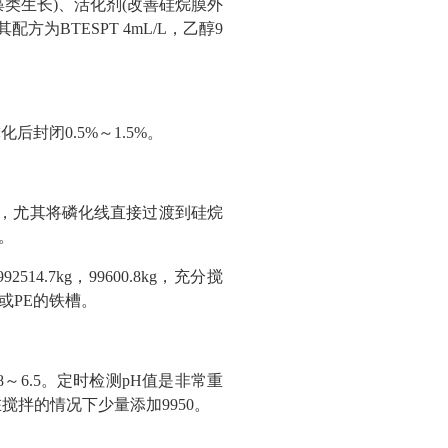
藻类生长)、活化剂(改善硅烷膜外
为BTESPT 4mL/L，乙醇9
封闭0.5%～1.5%。
留，尤其将磷化线直接过渡到硅烷
。
14.7kg，99600.8kg，充分搅
或PE的铁槽。
.8～6.5。定时检测pH值是非常重
搅拌的情况下少量添加9950。