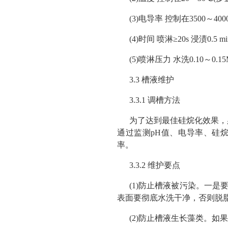
(3)电导率 控制在3500～4000
(4)时间 喷淋≥20s 浸渍0.5 mi
(5)喷淋压力 水洗0.10～0.1
3.3 槽液维护
3.3.1 调槽方法
为了达到最佳硅烷化效果，必
通过监测pH值、电导率、硅烷
率。
3.3.2 维护要点
(1)防止槽液被污染。一是
表面要彻底水洗干净，否则脱
(2)防止槽液生长藻类。