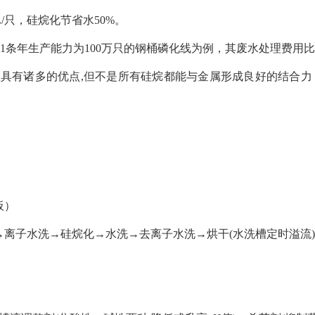
L/只，硅烷化节省水50%。
内1条年生产能力为100万只的钢桶磷化线为例，其废水处理费用比硅
具有诸多的优点,但不是所有硅烷都能与金属形成良好的结合力
板）
→离子水洗→硅烷化→水洗→去离子水洗→烘干(水洗槽定时溢流)