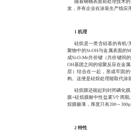
随着钢桶表面前处理技术的
发，并有企业在涂装生产线应
1 机理
硅烷是一类含硅基的有机/无
聚物中的Si-OH与金属表面
成Si-O-Me共价键（共价键间
OH基团之间的缩聚反应在金属
层）结合在一起，形成牢固的
构。这便是硅烷处理能取代涂
硅烷膜还能起到封闭磷化膜
膜+硅烷膜耐中性盐雾5个周期
烷膜极薄，厚度只有200～300μ
2 特性