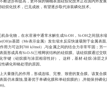
不断进步和提高，更环保的钢桶表面硅烷化技术正在国内外发展
用硅烷化技术，已见成效，有望逐步取代涂装磷化技术。
机杂化物，在水溶液中通常水解生成Si-OH，Si-OH之间脱水缩
的Me(OH)n基团（Me表示金属）发生缩水反应快速吸附于金属
的作用力可达到700 kJ/mol）,与金属之间的结合力非常牢固；
表面形成具有Si-O-Si三维网状结构的硅烷膜。该硅烷膜通过
化学键（硅烷膜与涂层相容性好）。这样，基材-硅烷-涂层之
装性磷化和铬处理的原因。
上大量微孔的作用，形成连续、完整、致密的复合膜。该复合膜
,表面仍未腐蚀,显著优于单磷化膜和单硅烷膜的）,并能保持磷
m)。