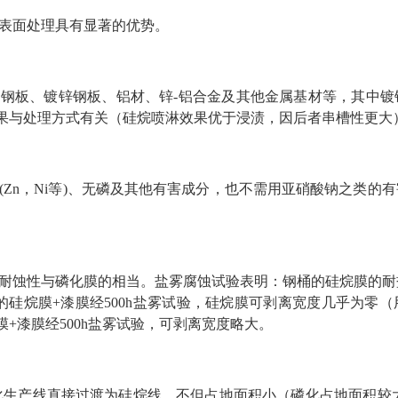
表面处理具有显著的优势。
钢板、镀锌钢板、铝材、锌-铝合金及其他金属基材等，其中镀
效果与处理方式有关（硅烷喷淋效果优于浸渍，因后者串槽性更大
(Zn，Ni等)、无磷及其他有害成分，也不需用亚硝酸钠之类的
耐蚀性与磷化膜的相当。盐雾腐蚀试验表明：钢桶的硅烷膜的耐盐雾
的硅烷膜+漆膜经500h盐雾试验，硅烷膜可剥离宽度几乎为零
膜+漆膜经500h盐雾试验，可剥离宽度略大。
化生产线直接过渡为硅烷线，不但占地面积小（磷化占地面积较