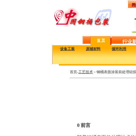
网
首 页
行业
·
设备工装
·
原辅材料
·
循环利用
首页-
工艺技术
－钢桶表面涂装前处理硅
0 前言