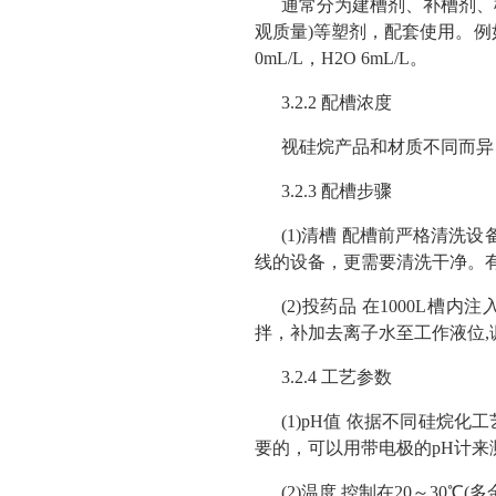
通常分为建槽剂、补槽剂、槽
观质量)等塑剂，配套使用。例如
0mL/L，H2O 6mL/L。
3.2.2 配槽浓度
视硅烷产品和材质不同而异，一
3.2.3 配槽步骤
(1)清槽 配槽前严格清
线的设备，更需要清洗干净。
(2)投药品 在1000L槽内注入
拌，补加去离子水至工作液位,
3.2.4 工艺参数
(1)pH值 依据不同硅烷化
要的，可以用带电极的pH计来测
(2)温度 控制在20～30℃(多