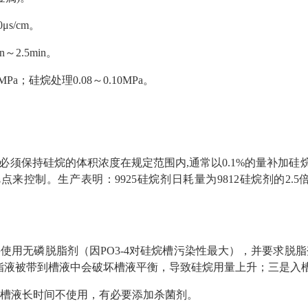
μs/cm。
n～2.5min。
5MPa；硅烷处理0.08～0.10MPa。
须保持硅烷的体积浓度在规定范围内,通常以0.1%的量补加硅烷剂(如
点来控制。生产表明：9925硅烷剂日耗量为9812硅烷剂的2.
要使用无磷脱脂剂（因PO3-4对硅烷槽污染性最大），并要求脱
脂液被带到槽液中会破坏槽液平衡，导致硅烷用量上升；三是入
如果槽液长时间不使用，有必要添加杀菌剂。