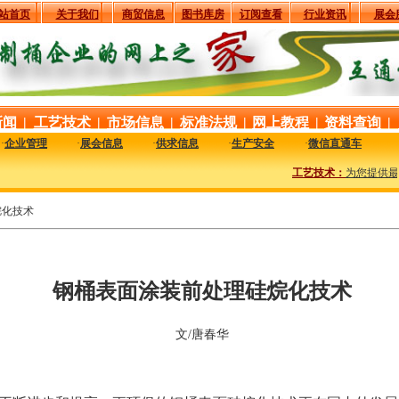
站首页
关于我们
商贸信息
图书库房
订阅查看
行业资讯
展会
新闻
|
工艺技术
|
市场信息
|
标准法规
|
网上教程
|
资料查询
|
·
企业管理
·
展会信息
·
供求信息
·
生产安全
·
微信直通车
工艺技术：
为您提供最新
烷化技术
钢桶表面涂装前处理硅烷化技术
文/唐春华