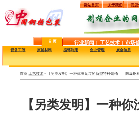
网站首页
关于我们
商贸
首 页
行业新闻
|
工艺技术
|
市场
·
设备工装
·
原辅材料
·
循环利用
·
企业管理
·
展会信息
首页-
工艺技术
－【另类发明】一种你没见过的新型特种钢桶——防爆钢
【另类发明】一种你