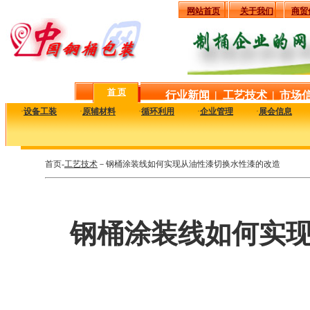
网站首页
关于我们
商贸
首 页
行业新闻
|
工艺技术
|
市场
·
设备工装
·
原辅材料
·
循环利用
·
企业管理
·
展会信息
首页-
工艺技术
－钢桶涂装线如何实现从油性漆切换水性漆的改造
钢桶涂装线如何实