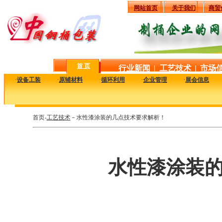
网站首页
关于我们
商贸
首 页
行业新闻
|
工艺技术
|
市场
·
设备工装
·
原辅材料
·
循环利用
·
企业管理
·
展会信息
首页-
工艺技术
－水性漆涂装的几点技术要求解析！
水性漆涂装