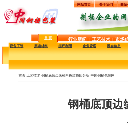
网站首页
关于我们
商贸
首 页
行业新闻
|
工艺技术
|
市场
·
设备工装
·
原辅材料
·
循环利用
·
企业管理
·
展会信息
首页-
工艺技术
-钢桶底顶边缘横向裂纹原因分析-中国钢桶包装网
钢桶底顶边