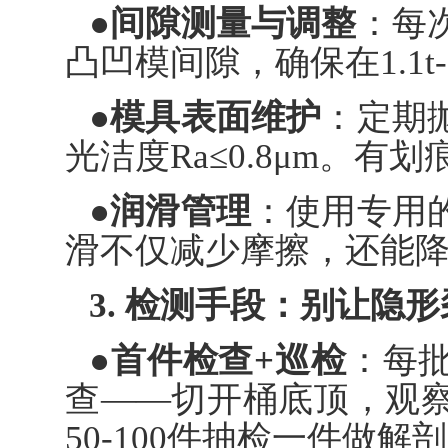
●间隙测量与调整
：每
凸凹模间隙，确保在1.1t
●模具表面维护
：定期
光洁度Ra≤0.8μm。有
●润滑管理
：使用专用
滑不仅减少摩擦，还能
3. 检测手段：别让隐
●首件检查+巡检
：每
查——切开桶底顶，观
50-100件抽检一件做解