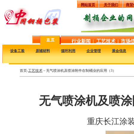
网站首页
关于我们
商贸
首 页
行业新闻
|
工艺技术
|
市场
·
设备工装
·
原辅材料
·
循环利用
·
企业管理
·
展会信息
首页-
工艺技术
－无气喷涂机及喷涂附件在制桶业的应用（3）
无气喷涂机及喷涂
重庆长江涂