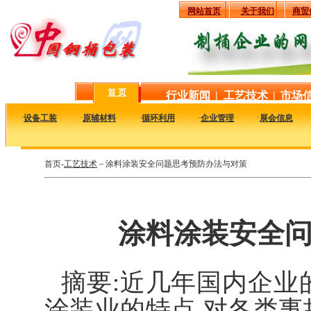
网站首页
关于我们
商贸
首 页
行业新闻
|
工艺技术
|
市场
·
设备工装
·
原辅材料
·
循环利用
·
企业管理
·
展会信息
首页-
工艺技术
－涂料涂装安全问题思考预防办法与对策
涂料涂装安全
摘要:近几年国内企业
涂装业的特点,对各类事