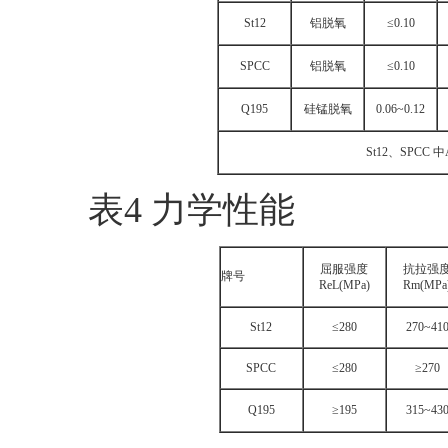
St12
铝脱氧
≤0.10
SPCC
铝脱氧
≤0.10
Q195
硅锰脱氧
0.06~0.12
St12、SPCC 
表4 力学性能
屈服强度
抗拉强
牌号
ReL(MPa)
Rm(MPa
St12
≤280
270~41
SPCC
≤280
≥270
Q195
≥195
315~43