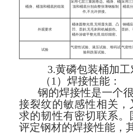
采用七层三重困卷边。桶身、桶
采用三
桶身、桶顶和桶底的组装
顶和桶底分别由整张薄钢板制
桶底分
作,不允许拼接。
桶体圆整光滑,无明显失圆、凸
钢桶应
外观要求
凹、歪斜;无毛刺和机械损伤。
歪斜、
桶外涂镀平整光滑,组织细密。
气密性试验、液压试验、堆码试
气密性
试验
验和跌落试验。
3.黄磷包装桶加工
（1）焊接性能：
钢的焊接性是一个很
接裂纹的敏感性相关，
求的韧性有密切联系。
评定钢材的焊接性能，