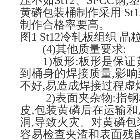
压不如St12、SPCC钢
黄磷包装桶制作采用 St1
制作合格率要高。
图1 St12冷轧板组织 晶粒度级
(4)其他质量要求:
1)板形:板形是保证
到桶身的焊接质量,影
不好,易造成焊接过程虚
2)表面夹杂物:指钢
皮,包装黄磷后在运输
洞,导致火灾。对黄磷包
容易检查夹渣和表面残留