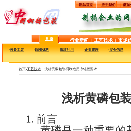
网站首页
关于我们
商贸
首 页
行业新闻
|
工艺技术
|
市场
·
设备工装
·
原辅材料
·
循环利用
·
企业管理
·
展会信息
首页-
工艺技术
－浅析黄磷包装桶制造用冷轧板要求
浅析黄磷包
1. 前言
黄磷是一种重要的基础工