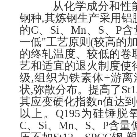
从化学成分和性能来说
钢种,其炼钢生产采用铝
的C、Si、Mn、S、P
一低"工艺原则(较高的
的终轧温度、较低的卷
艺和适宜的退火制度使得 
级,组织为铁素体+游离
状,弥散分布。提高了St
其应变硬化指数n值达到0
以上。Q195为硅锤脱氧
C、Si、Mn、S、P含量