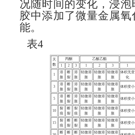
况随时间的变化，浸泡
胶中添加了微量金属氧
能。
表4
丙酮
乙酸乙酯
天
数
1
2
3
1
2
3
1
溶
断
溶
轻微溶
轻微溶
轻微溶
体积无变
1
胀
裂
胀
胀
胀
胀
化
溶
断
溶
轻微溶
轻微溶
轻微溶
3
体积变小
胀
裂
胀
胀
胀
胀
溶
断
溶
轻微溶
轻微溶
轻微溶
5
体积变小
胀
裂
胀
胀
胀
胀
裂
断
裂
轻微溶
轻微溶
轻微溶
10
体积变小
痕
裂
痕
胀
胀
胀
裂
断
断
轻微溶
轻微溶
轻微溶
15
体积变小
痕
裂
裂
胀
胀
胀
断
断
断
轻微溶
轻微溶
轻微溶
20
体积变小