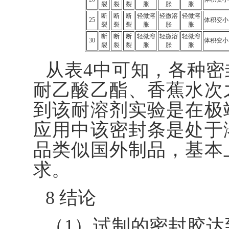
裂
裂
裂
胀
胀
胀
断
断
断
轻微溶
轻微溶
轻微溶
25
体积变小
裂
裂
裂
胀
胀
胀
断
断
断
轻微溶
轻微溶
轻微溶
30
体积变小
裂
裂
裂
胀
胀
胀
从表4中可知，各种
耐乙酸乙酯、香蕉水次
到该耐溶剂实验是在极
应用中该密封条是处于
品类似国外制品，基本
求。
8 结论
（1）试制的密封胶