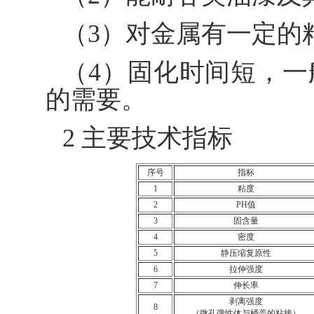
（3）对金属有一定的
（4）固化时间短，
的需要。
2 主要技术指标
序号
指标
1
粘度
2
PH值
3
固含量
4
密度
5
静压缩复原性
6
拉伸强度
7
伸长率
剥离强度
8
（微孔弹性体与桶盖的粘接）