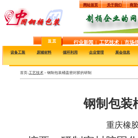
网站首页
关于我们
商贸
首 页
行业新闻
|
工艺技术
|
市场
·
设备工装
·
原辅材料
·
循环利用
·
企业管理
·
展会信息
首页-
工艺技术
－钢制包装桶盖密封胶的研制
钢制包装
重庆橡胶