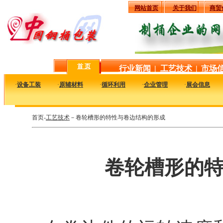
网站首页
关于我们
商贸
首 页
行业新闻
|
工艺技术
|
市场
·
设备工装
·
原辅材料
·
循环利用
·
企业管理
·
展会信息
首页-
工艺技术
－卷轮槽形的特性与卷边结构的形成
卷轮槽形的