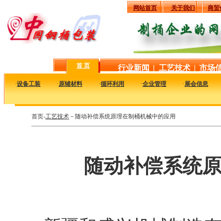
网站首页
关于我们
商贸
首 页
行业新闻
|
工艺技术
|
市场
·
设备工装
·
原辅材料
·
循环利用
·
企业管理
·
展会信息
首页-
工艺技术
－随动补偿系统原理在制桶机械中的应用
随动补偿系统