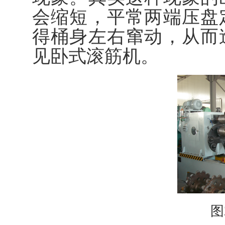
会缩短，平常两端压盘
得桶身左右窜动，从而
见卧式滚筋机。
图