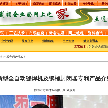
站首页
关于我们
商贸信息
图书库房
订阅查看
行业资讯
展会
新闻
|
工艺技术
|
市场信息
|
标准法规
|
网上教程
|
资料查询
|
·
企业管理
·
展会信息
·
供求信息
·
生产安全
·
微信直通车
工艺技术：
为您提供最新最实用
桶封闭器专利产品介绍
新型全自动缝焊机及钢桶封闭器专利产品介
邯郸市方圆桶业有限公司 刘景升