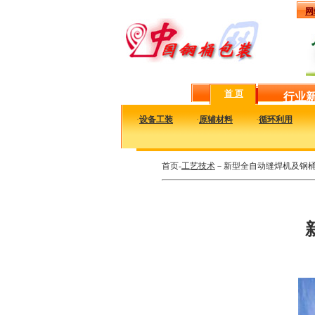
网
首 页
行业
·
设备工装
·
原辅材料
·
循环利用
首页-
工艺技术
－新型全自动缝焊机及钢