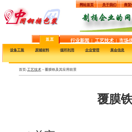
网站首页
关于我们
商贸
首 页
行业新闻
|
工艺技术
|
市场
·
设备工装
·
原辅材料
·
循环利用
·
企业管理
·
展会信息
首页-
工艺技术
－覆膜铁及其应用前景
覆膜