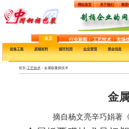
网站首页
关于我们
商贸
首 页
行业新闻
|
工艺技术
|
市场
·
设备工装
·
原辅材料
·
循环利用
·
企业管理
·
展会信息
首页-
工艺技术
－金属板覆膜技术
金
摘自杨文亮辛巧娟著《