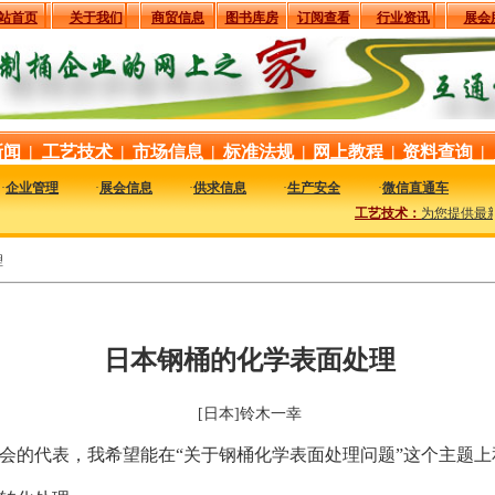
站首页
关于我们
商贸信息
图书库房
订阅查看
行业资讯
展会
新闻
|
工艺技术
|
市场信息
|
标准法规
|
网上教程
|
资料查询
|
·
企业管理
·
展会信息
·
供求信息
·
生产安全
·
微信直通车
工艺技术：
为您提供最新最
理
日本钢桶的化学表面处理
[日本]铃木一幸
会的代表，我希望能在“关于钢桶化学表面处理问题”这个主题上