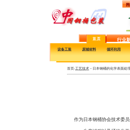
网
首 页
行业
·
设备工装
·
原辅材料
·
循环利用
首页-
工艺技术
－日本钢桶的化学表面处
作为日本钢桶协会技术委员