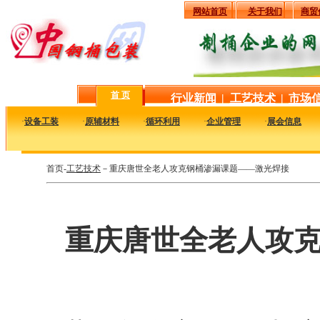
网站首页
关于我们
商贸
首 页
行业新闻
|
工艺技术
|
市场
·
设备工装
·
原辅材料
·
循环利用
·
企业管理
·
展会信息
首页-
工艺技术
－重庆唐世全老人攻克钢桶渗漏课题——激光焊接
重庆唐世全老人攻