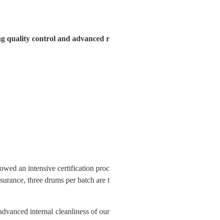
ng quality control and advanced r
owed an intensive certification proc
surance, three drums per batch are t
dvanced internal cleanliness of our