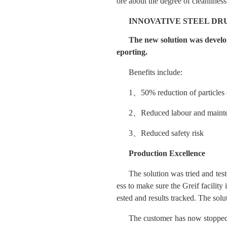
ore about the degree of cleanlines
INNOVATIVE STEEL DR
The new solution was develop
eporting.
Benefits include:
1、50% reduction of particles
2、Reduced labour and mainte
3、Reduced safety risk
Production Excellence
The solution was tried and tes
ess to make sure the Greif facility
ested and results tracked. The sol
The customer has now stopped w