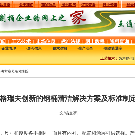
站首页
关于我们
商贸信息
图书库房
订阅查看
行业资讯
展会
新闻
|
工艺技术
|
市场信息
|
标准法规
|
网上教程
|
资料查询
|
·
企业管理
·
展会信息
·
供求信息
·
生产安全
·
微信直通车
工艺技术：
为您提供最
解决方案及标准制定
格瑞夫创新的钢桶清洁解决方案及标准制
文/杨文亮
，尺寸和厚度各不相同，而且有内衬、配置和涂层可供选择。产