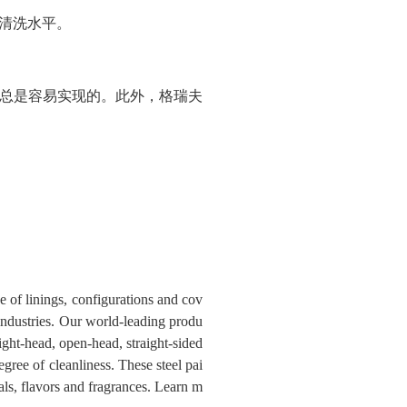
清洗水平。
总是容易实现的。此外，格瑞夫
e of linings, configurations and cov
 industries. Our world-leading produ
tight-head, open-head, straight-sided
egree of cleanliness. These steel pai
cals, flavors and fragrances. Learn m