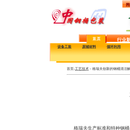
网
首 页
行业
·
设备工装
·
原辅材料
·
循环利用
首页-
工艺技术
－格瑞夫创新的钢桶清洁
格瑞夫生产标准和特种钢桶