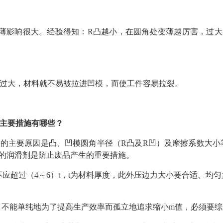
薄影响很大。经验得知：R凸越小，在圆角处变薄越厉害，过大
过大，材料就不易被拉进凹模，而使工件容易拉裂。
主要措施有哪些？
的主要原因是凸、凹模圆角半径（R凸及R凹）及摩擦系数大小
适的润滑剂是防止废品产生的重要措施。
不应超过（4～6）t，t为材料厚度，此外压边力大小要合适、均
，不能单纯地为了提高生产效率而孤立地追求缩小m值，必须要