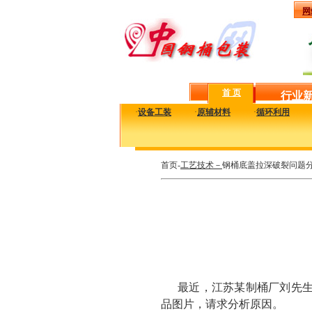
网
首 页
行业
·
设备工装
·
原辅材料
·
循环利用
首页-
工艺技术－
钢桶底盖拉深破裂问题
最近，江苏某制桶厂刘先生
品图片，请求分析原因。