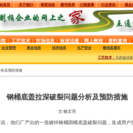
站首页
关于我们
商贸信息
图书库房
订阅查看
行业资讯
展会
新闻
|
工艺技术
|
市场信息
|
标准法规
|
网上教程
|
资料查询
|
·
企业管理
·
展会信息
·
供求信息
·
生产安全
·
微信直通车
工艺技术：
为您提供最新最
分析及预防措施
钢桶底盖拉深破裂问题分析及预防措施
文/杨文亮
说，他们厂产出的一批镀锌钢桶因桶底盖破裂问题，造成用户货