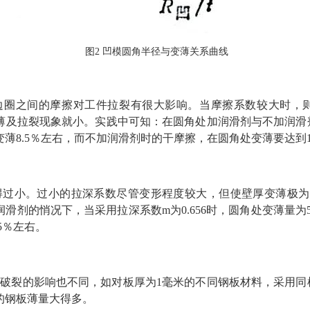
图2 凹模圆角半径与变薄关系曲线
边圈之间的摩擦对工件拉裂有很大影响。当摩擦系数较大时，
薄及拉裂现象就小。实践中可知：在圆角处加润滑剂与不加润滑
薄8.5％左右，而不加润滑剂时的干摩擦，在圆角处变薄要达到1
得过小。过小的拉深系数尽管变形程度较大，但使壁厚变薄极为
剂的悄况下，当采用拉深系数m为0.656时，圆角处变薄量为5.7
5％左右。
破裂的影响也不同，如对板厚为1毫米的不同钢板材料，采用同
的钢板薄量大得多。