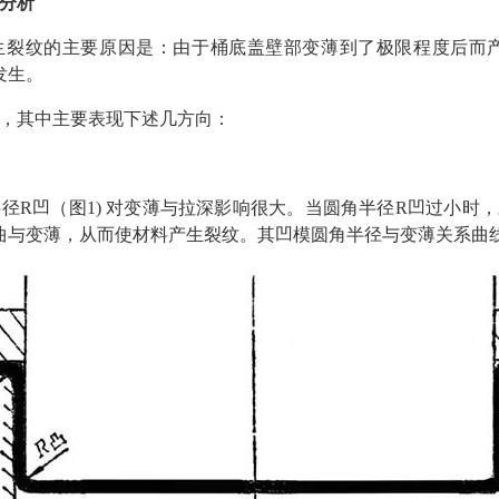
分析
生裂纹的主要原因是：由于桶底盖壁部变薄到了极限程度后而
发生。
，其中主要表现下述几方向：
径R凹（图1) 对变薄与拉深影响很大。当圆角半径R凹过小时
曲与变薄，从而使材料产生裂纹。其凹模圆角半径与变薄关系曲