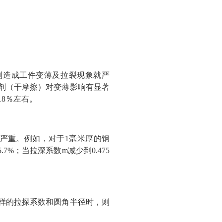
则造成工件变薄及拉裂现象就严
剂（干摩擦）对变薄影响有显著
8％左右。
严重。例如，对于1毫米厚的钢
%；当拉深系数m减少到0.475
样的拉探系数和圆角半径时，则