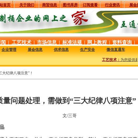
站首页
关于我们
商贸信息
图书库房
订阅查看
行业资讯
展会
新闻
|
工艺技术
|
市场信息
|
标准法规
|
网上教程
|
资料查询
|
·
企业管理
·
展会信息
·
供求信息
·
生产安全
·
微信直通车
工艺技术：
为您提供最
三大纪律八项注意”！
质量问题处理，需做到“三大纪律八项注意”
文/三哥
品