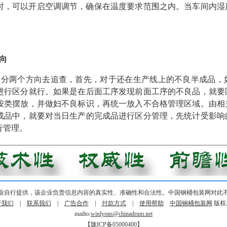
异常时，可以开启空调调节，确保在温度要求范围之内。当车间内
向
要分两个方向去追查，首先，对于还在生产线上的不良半成品，
进行区分就行。如果是在后面工序发现前面工序的不良品，就要
按类摆放，并做妇不良标识，再统一放入不合格管理区域。由相
成品中，就要对当日生产的完成品进行区分管理，先统计受影响
行管理。
业自行提供，该企业负责信息内容的真实性、准确性和合法性。中国钢桶包装网对此
于我们
|
联系我们
|
广告合作
|
付款方式
|
使用帮助
中国钢桶包装网
版权
mailto:
winlyons@chinadrum.net
【陇ICP备05000400】