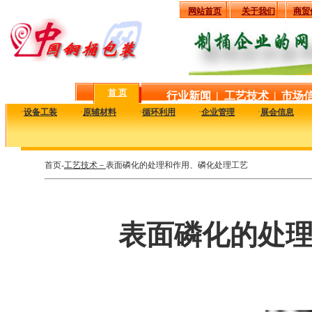
网站首页
关于我们
商贸
首 页
行业新闻
|
工艺技术
|
市场
·
设备工装
·
原辅材料
·
循环利用
·
企业管理
·
展会信息
首页-
工艺技术－
表面磷化的处理和作用、磷化处理工艺
表面磷化的处