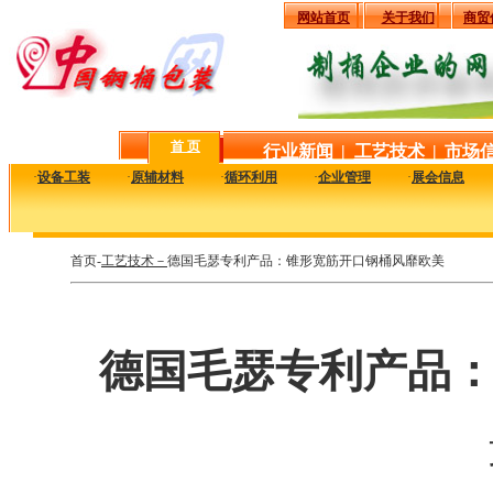
网站首页
关于我们
商贸
首 页
行业新闻
|
工艺技术
|
市场
·
设备工装
·
原辅材料
·
循环利用
·
企业管理
·
展会信息
首页-
工艺技术－
德国毛瑟专利产品：锥形宽筋开口钢桶风靡欧美
德国毛瑟专利产品