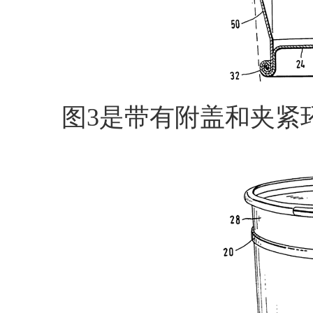
图3是带有附盖和夹紧