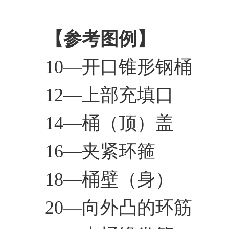
【参考图例】
10—开口锥形钢桶
12—上部充填口
14—桶（顶）盖
16—夹紧环箍
18—桶壁（身）
20—向外凸的环筋