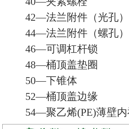
40—夹紧螺栓
42—法兰附件（光孔）
44—法兰附件（螺孔）
46—可调杠杆锁
48—桶顶盖垫圈
50—下锥体
52—桶顶盖边缘
54—聚乙烯(PE)薄壁