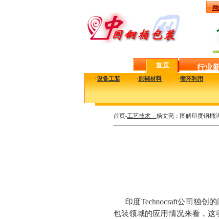
网
首 页
行业
·
设备工装
·
原辅材料
·
循环利用
首页-
工艺技术－
杨文亮：图解印度钢桶
印度Technocraft
包装领域的应用情况来看，这