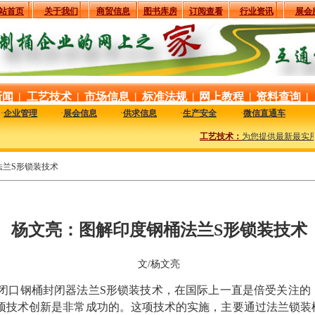
站首页
关于我们
商贸信息
图书库房
订阅查看
行业资讯
展会
新闻
|
工艺技术
|
市场信息
|
标准法规
|
网上教程
|
资料查询
|
·
企业管理
·
展会信息
·
供求信息
·
生产安全
·
微信直通车
工艺技术：
为您提供最新最实用的
法兰S形锁装技术
杨文亮：图解印度钢桶法兰S形锁装技术
文/杨文亮
公司独创的闭口钢桶封闭器法兰S形锁装技术，在国际上一直是倍受关
项技术创新是非常成功的。这项技术的实施，主要通过法兰锁装