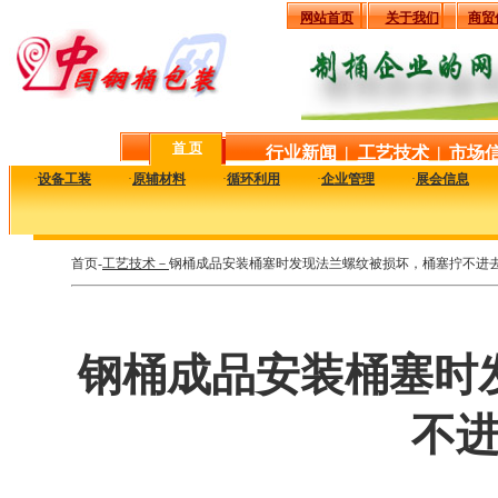
网站首页
关于我们
商贸
首 页
行业新闻
|
工艺技术
|
市场
·
设备工装
·
原辅材料
·
循环利用
·
企业管理
·
展会信息
首页-
工艺技术－
钢桶成品安装桶塞时发现法兰螺纹被损坏，桶塞拧不进
钢桶成品安装桶塞时
不