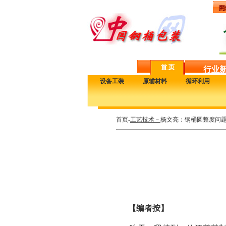
网
首 页
行业
·
设备工装
·
原辅材料
·
循环利用
首页-
工艺技术－
杨文亮：钢桶圆整度问
【编者按】