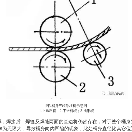
图3 桶身三辊卷板机示意图
1-上送料辊；2-下送料辊；3-成形辊
焊，焊接后，焊缝及焊缝两面的直边将仍然存在，对于整个桶身
率为无限大，导致桶身向内凹陷的现象，此处桶身直径比其它位