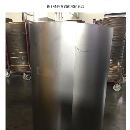
图1 桶身卷圆两端的直边