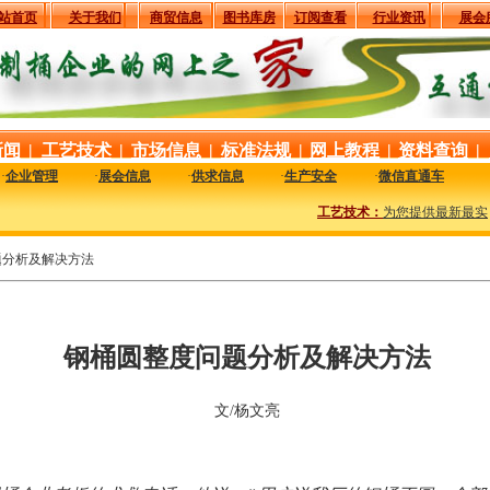
站首页
关于我们
商贸信息
图书库房
订阅查看
行业资讯
展会
新闻
|
工艺技术
|
市场信息
|
标准法规
|
网上教程
|
资料查询
|
·
企业管理
·
展会信息
·
供求信息
·
生产安全
·
微信直通车
工艺技术：
为您提供最新最实用的
题分析及解决方法
钢桶圆整度问题分析及解决方法
文/杨文亮