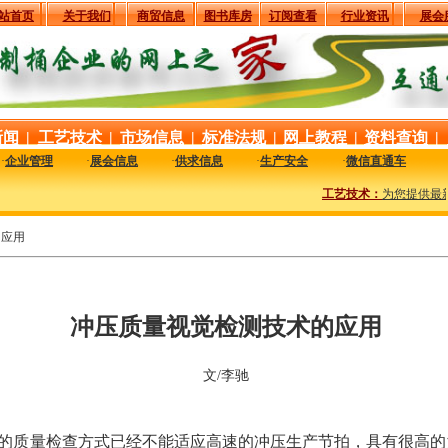
站首页
关于我们
商贸信息
图书库房
订阅查看
行业资讯
展会
新闻
|
工艺技术
|
市场信息
|
标准法规
|
网上教程
|
资料查询
|
·
企业管理
·
展会信息
·
供求信息
·
生产安全
·
微信直通车
工艺技术：
为您提供最新最实
的应用
冲压质量视觉检测技术的应用
文/李驰
的质量检查方式已经不能适应高速的冲压生产节拍，具有很高的