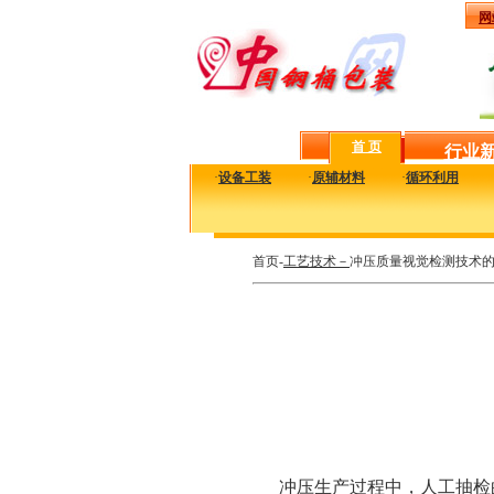
网
首 页
行业
·
设备工装
·
原辅材料
·
循环利用
首页-
工艺技术－
冲压质量视觉检测技术
冲压生产过程中，人工抽检