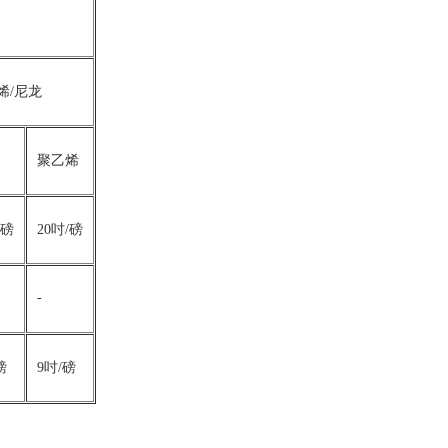
烯/尼龙
聚乙烯
/磅
20吋/磅
-
磅
9吋/磅