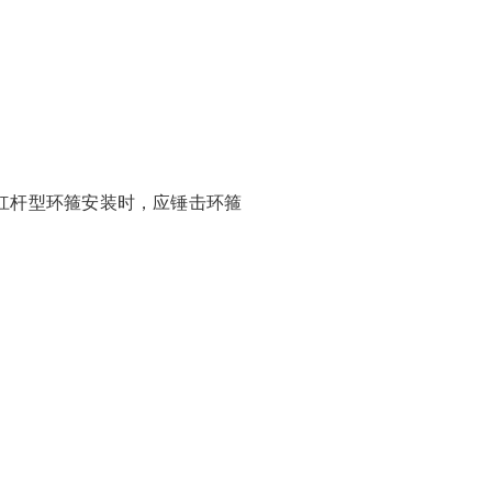
杠杆型环箍安装时，应锤击环箍