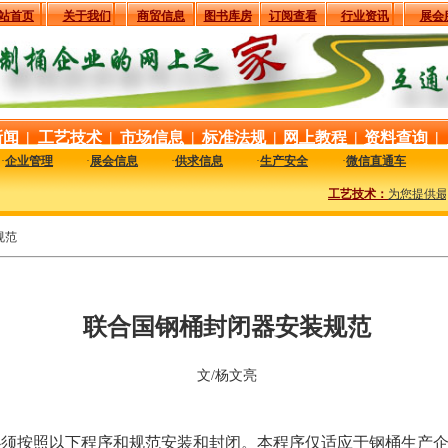
站首页
关于我们
商贸信息
图书库房
订阅查看
行业资讯
展会
新闻
|
工艺技术
|
市场信息
|
标准法规
|
网上教程
|
资料查询
|
·
企业管理
·
展会信息
·
供求信息
·
生产安全
·
微信直通车
工艺技术：
为您提供最新
规范
联合国钢桶封闭器安装规范
文/杨文亮
必须按照以下程序和规范安装和封闭。本程序仅适应于钢桶生产