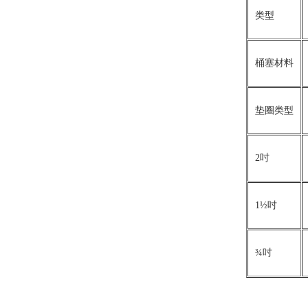
类型
桶塞材料
垫圈类型
2吋
1½吋
¾吋