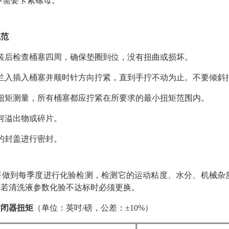
不需要卡紧螺母。
规范
装后检查桶塞四周，确保垫圈到位，没有扭曲或损坏。
兰入插入桶塞并顺时针方向拧紧，直到手拧不动为止。不要倾斜
扭矩测量，所有桶塞都应拧紧在所要求的最小扭矩范围内。
何溢出物或碎片。
的封盖进行密封。
要做到每季度进行化验检测，检测它的运动粘度、水分、机械杂
，若清洗液参数化验不达标时必须更换。
封闭器扭矩
（单位：英吋/磅，公差：±10%）