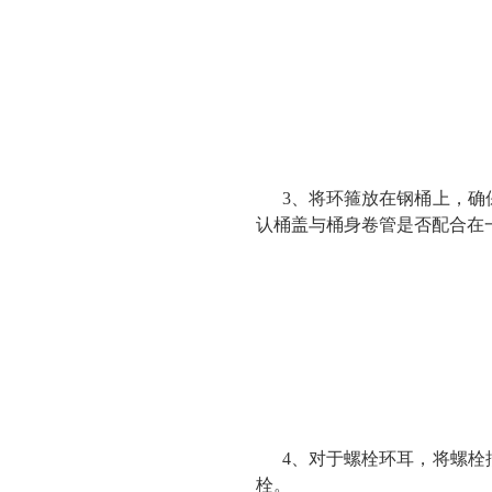
3、将环箍放在钢桶上，确
认桶盖与桶身卷管是否配合在
4、对于螺栓环耳，将螺栓
栓。