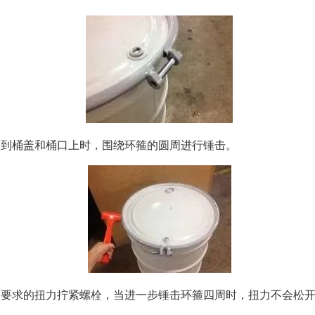
加到桶盖和桶口上时，围绕环箍的圆周进行锤击。
照要求的扭力拧紧螺栓，当进一步锤击环箍四周时，扭力不会松