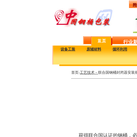
网
首 页
行业
·
设备工装
·
原辅材料
·
循环利用
首页-
工艺技术－
联合国钢桶封闭器安装
获得联合国认证的钢桶，