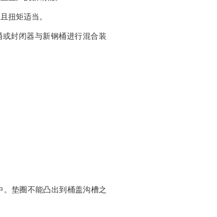
而且扭矩适当。
桶或封闭器与新钢桶进行混合装
中。垫圈不能凸出到桶盖沟槽之