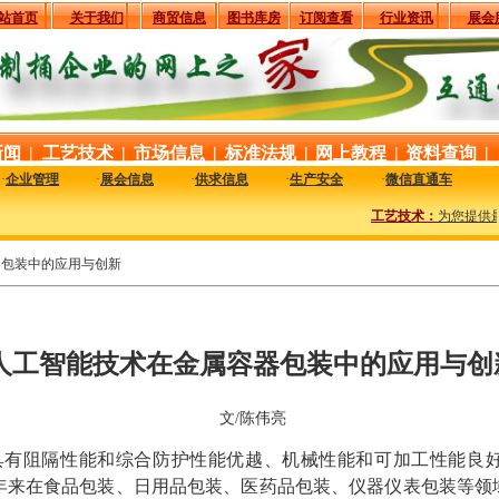
站首页
关于我们
商贸信息
图书库房
订阅查看
行业资讯
展会
新闻
|
工艺技术
|
市场信息
|
标准法规
|
网上教程
|
资料查询
|
·
企业管理
·
展会信息
·
供求信息
·
生产安全
·
微信直通车
工艺技术：
为您提供最
器包装中的应用与创新
人工智能技术在金属容器包装中的应用与创
文/陈伟亮
具有阻隔性能和综合防护性能优越、机械性能和可加工性能良好
年来在食品包装、日用品包装、医药品包装、仪器仪表包装等领