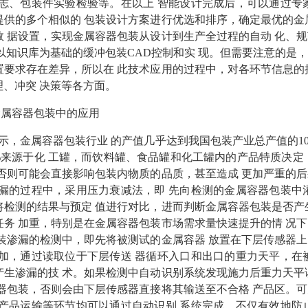
志、包装件实验检验等。在以上 智能设计完成后，可以通过专
供的多个相似的 包装设计方案进行优选和排序，确定最优的金
 据设置，实现金属容器包装从设计到生产全过程的自动 化、
以知识库为基础的缓冲包装CAD控制和实 现。但需要注意的是
要求存在差异，所以在 此技术应用的过程中，对各环节信息的
理、冲突 决策等各方面。
金属容器包装中的应用
，金属容器包装行业 的产值几乎达到我国包装产业总产值的10%
1%来源于化 工罐，而饮料罐、食品罐和化工罐内的产品特质决定
否则可能会直接影响包装内物质的品质，甚至造成 更加严重的
漏的过程中，采用压力衰减法，即 先向检测的金属容器包装中
检测的结果与预定 值进行对比，进而判断金属容器包装是否产
务 加重，特别是在金属容器包装市场需求量快速提升的情 况
装渗漏的检测中，即先将被测试的金属容器 放置在下层传感器
加，通过读取位于下层传送 器循环入口和出口的重力天平，在
生渗漏的技 术。如果检测中自动识别系统发现施力后重力天平
器包装，否则会由下层传感器直接将其输送至不合格 产品区。
产品运输等环节均可以通过自动识别 系统完成，不仅有效地防