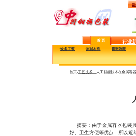
网
首 页
行业
·
设备工装
·
原辅材料
·
循环利用
首页-
工艺技术－
人工智能技术在金属容
摘要：由于金属容器包装
好、卫生方便等优点，所以近