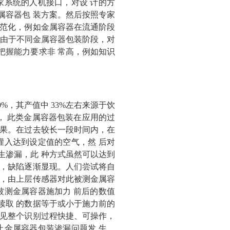
家系统的人机接口，对设 计的方
属容器包 装方案。然后按照专家
规范化，例如金属容器在流通阶段
，由于不同金属容器包装阶段，对
把握能力要求非 常高，例如知识
，其产值中 33%左右来源于饮
， 此类金属容器包装在应用的过
后果。在过去较长一段时间内，在
灌入达到设定值的空气，然 后对
生渗漏，此 种方式虽然可以达到
下，缺陷逐渐显现。人们尝试将自
上，由上层传感器对此被测金属容
被测金属容器施加力 前后的数值
读取 的数据等于或小于施力前的
可见整个识别过程快捷、可操作，
止金属容器包装渗漏问题发 生，