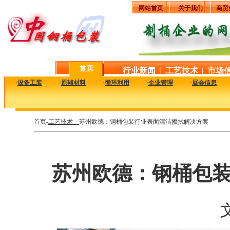
网站首页
关于我们
商贸
首 页
行业新闻
|
工艺技术
|
市场
·
设备工装
·
原辅材料
·
循环利用
·
企业管理
·
展会信息
首页-
工艺技术－
苏州欧德：钢桶包装行业表面清洁擦拭解决方案
苏州欧德：钢桶包