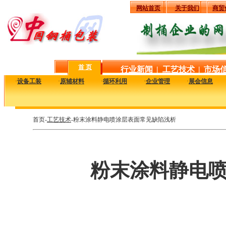
网站首页
关于我们
商贸
首 页
行业新闻
|
工艺技术
|
市场
·
设备工装
·
原辅材料
·
循环利用
·
企业管理
·
展会信息
首页-
工艺技术
-粉末涂料静电喷涂层表面常见缺陷浅析
粉末涂料静电