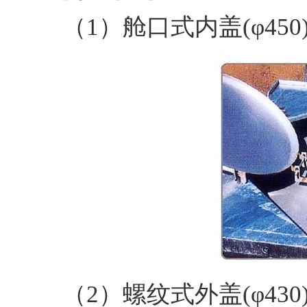
（1）舱口式内盖(φ450
（2）螺纹式外盖(φ430