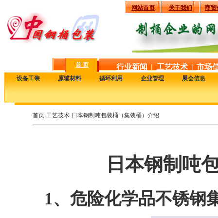
网站首页
关于我们
商贸
首 页
行业新闻
|
工艺技术
|
市场
·
设备工装
·
原辅材料
·
循环利用
·
企业管理
·
展会信息
首页-
工艺技术
-日本钢制吨包装桶（集装桶）介绍
日本钢制吨
1、危险化学品不锈钢