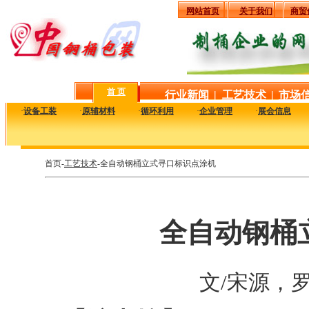
网站首页
关于我们
商贸
首 页
行业新闻
|
工艺技术
|
市场
·
设备工装
·
原辅材料
·
循环利用
·
企业管理
·
展会信息
首页-
工艺技术
-全自动钢桶立式寻口标识点涂机
全自动钢桶
文/宋源，