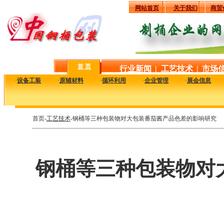
网站首页
关于我们
商贸
首 页
行业新闻
|
工艺技术
|
市场
·
设备工装
·
原辅材料
·
循环利用
·
企业管理
·
展会信息
首页-
工艺技术
-钢桶等三种包装物对大包装番茄酱产品色差的影响研究
钢桶等三种包装物对