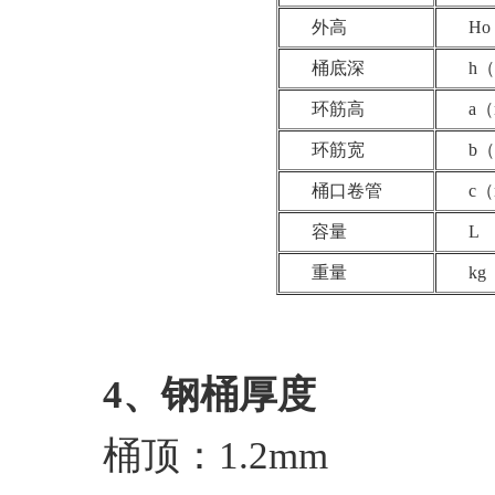
外高
H
桶底深
h
环筋高
a
环筋宽
b
桶口卷管
c
容量
L
重量
kg
4、钢桶厚度
桶顶：1.2mm