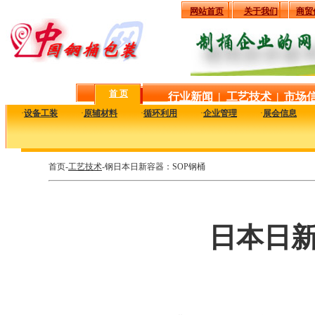
网站首页
关于我们
商贸
首 页
行业新闻
|
工艺技术
|
市场
·
设备工装
·
原辅材料
·
循环利用
·
企业管理
·
展会信息
首页-
工艺技术
-钢日本日新容器：SOP钢桶
日本日新