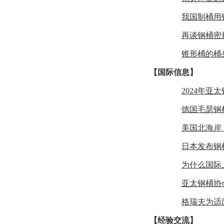
我国制桶用
再谈钢桶密
锥形桶的桶
【国际信息】
2024年
德国毛瑟钢
美国北海岸
日本发布钢
为什么国际
亚太钢桶协
格瑞夫为适
【经验交流】