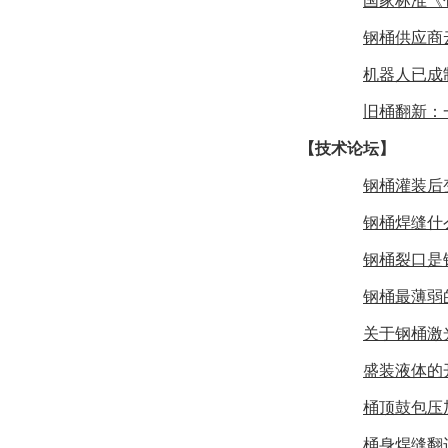
国家标准《
钢桶供应商
机器人已成
旧桶翻新：
【技术论坛】
钢桶灌装后
钢桶焊缝什
钢桶裂口是
钢桶最薄弱
关于钢桶激
盛装液体的
桶顶鼓包压
桶身焊缝翻