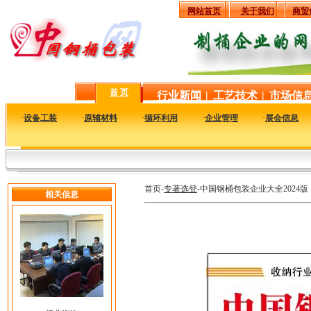
网站首页
关于我们
商贸
首 页
行业新闻
|
工艺技术
|
市场信
·
设备工装
·
原辅材料
·
循环利用
·
企业管理
·
展会信息
首页-
专著选登
-中国钢桶包装企业大全2024版
相关信息