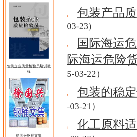
包装产品质
03-23)
国际海运危
际海运危险货物
包装企业质量检验员培训教
5-03-22）
程
包装的稳定
-03-21）
化工原料适
徐国兴钢桶文集