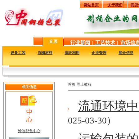
网站首页
关于我们
商贸
首 页
行业新闻
|
工艺技术
|
市场信
·
设备工装
·
原辅材料
·
循环利用
·
企业管理
·
展会信息
首页-网上教程
相关信息
流通环境中
025-03-30）
涂装配色中心
运输包装的