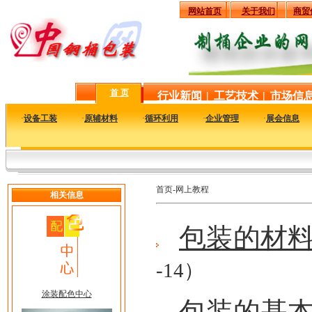
网站首页
关于我们
商贸
首 页
行业新闻
|
工艺技术
|
市场信
·
设备工装
·
原辅材料
·
循环利用
·
企业管理
·
展会信息
首页-网上教程
相关信息
包装的材
-14）
涂装配色中心
包装的基