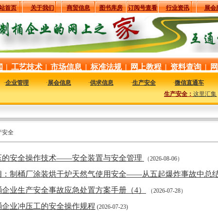
站首页
关于我们
商贸信息
图书库房
订阅号查看
行业资讯
展会
闻
|
工艺技术
|
市场信息
|
标准法规
|
网上教程
|
资料查询
|
网
·
企业管理
·
展会信息
·
供求信息
·
生产安全
·
微信直通车
生产安全：
这里汇集了
产安全
压的安全操作技术——安全装置与安全管理
（2026-08-06）
相：制桶厂涂装烘干炉天然气使用安全——从五起爆炸事故中总
桶企业生产安全事故应急处置方案手册（4）
（2026-07-28）
桶企业冲压工的安全操作规程
(2026-07-23)