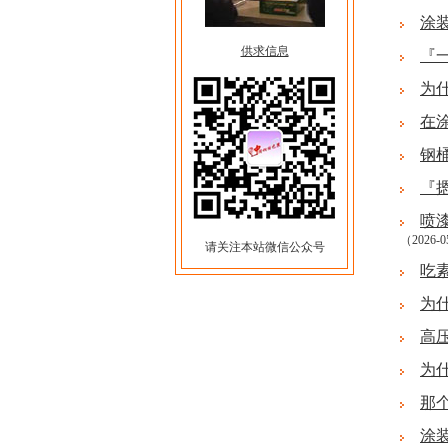
涂
供求信息
『
为
在
钢
『
喷
（2026-0
请关注本站微信公众号
吃
为
高
为
那
涂