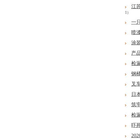
江
1）
一
喷
涂
产
检
钢
叉
日
筑
检
吓
2