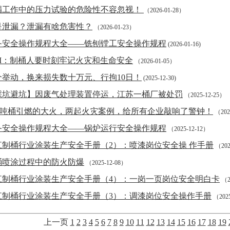
漏工作中的压力试验的危险性不容忽视！
（2026-01-28）
是泄漏？泄漏有啥危害性？
（2026-01-23）
备安全操作规程大全——铣刨镗工安全操作规程
(2026-01-16)
SDI：制桶人要时刻牢记火灾和生命安全
（2026-01-05）
个举动，换来损失数十万元、行拘10日！
(2025-12-30)
踩坑避坑】因废气处理装置停运，江苏一桶厂被处罚
（2025-12-25）
BC吨桶引燃的大火，两起火灾案例，给所有企业敲响了警钟！
（202
备安全操作规程大全——锅炉运行安全操作规程
（2025-12-12）
江制桶行业涂装生产安全手册（2）：喷漆岗位安全操 作手册
（202
桶喷涂过程中的防火防爆
（2025-12-08）
江制桶行业涂装生产安全手册（4）：一岗一页岗位安全明白卡
（2
江制桶行业涂装生产安全手册（3）：调漆岗位安全操作手册
（2025
上一页
1
2
3
4
5
6
7
8
9
10
11
12
13
14
15
16
17
18
19