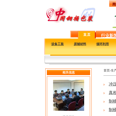
网
首 页
行业新
·
设备工装
·
原辅材料
·
循环利用
首页-生
相关信息
冲
真
制
制