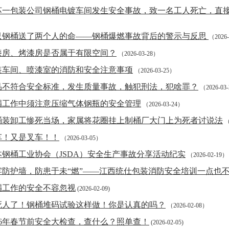
苏一包装公司钢桶电镀车间发生安全事故，致一名工人死亡，直接
只钢桶送了两个人的命——钢桶爆燃事故背后的警示与反思
（2026-
漆房、烤漆房是否属于有限空间？
（2026-03-28）
装车间、喷漆室的消防和安全注意事项
（2026-03-25）
品不符合安全标准，发生质量事故，触犯刑法，犯啥罪？
（2026-03
漏工作中须注意压缩气体钢瓶的安全管理
（2026-03-24）
桶装卸工惨死当场，家属将花圈挂上制桶厂大门上为死者讨说法
（
车！又是叉车！！
（2026-03-05）
本钢桶工业协会（JSDA）安全生产事故分享活动纪实
（2026-02-19）
牢防护墙，防患于未“燃”——江西统仕包装消防安全培训一点也
漏工作的安全不容忽视
(2026-02-09)
死人了！钢桶堆码试验这样做！你是认真的吗？
（2026-02-08）
026年春节前安全大检查，查什么？照单查！
(2026-02-05)