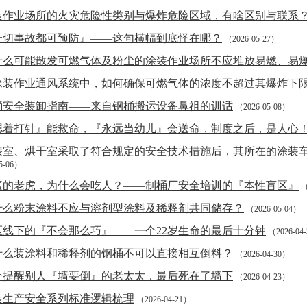
装作业场所的火灾危险性类别与爆炸危险区域，有啥区别与联系
一切事故都可预防』——这句横幅到底怪在哪？
（2026-05-27）
什么可能散发可燃气体及粉尘的涂装作业场所不应堆放易燃、易
涂装作业通风系统中，如何确保可燃气体的浓度不超过其爆炸下限
桶安全装卸指南——来自钢桶搬运设备鼻祖的训话
（2026-05-08）
摁着打针』能救命，『永远当幼儿』会送命，制度之后，是人心
漆室、烘干室采取了符合规定的安全技术措施后，其所在的涂装
5-06）
素的老虎，为什么会吃人？——制桶厂安全培训的『本性盲区』
（
什么粉末涂料不应与溶剂型涂料及稀释剂共同储存？
（2026-05-04）
压线下的『不会那么巧』——一个22岁生命的最后十分钟
（2026-04
什么装涂料和稀释剂的钢桶不可以直接相互倒料？
（2026-04-30）
个提醒别人『墙要倒』的老太太，最后死在了墙下
（2026-04-23）
装生产安全系列标准逻辑梳理
（2026-04-21）