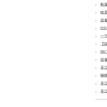
检
啥
设
I
一
【
I
设
吴
钢
吴
吴