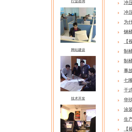
行业咨询
冲
冲
为
钢
【
网站建设
制
制
事
七
干
技术开发
华
涂
生
【