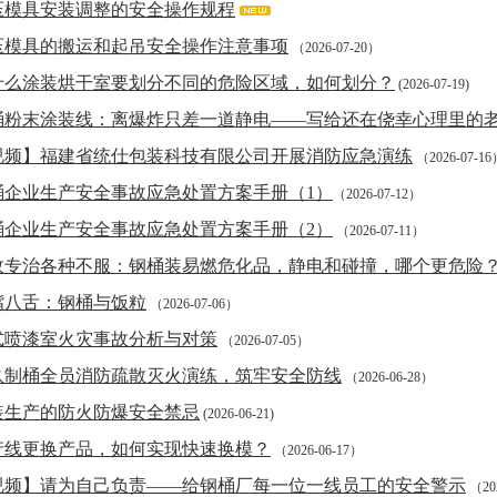
压模具安装调整的安全操作规程
压模具的搬运和起吊安全操作注意事项
（2026-07-20）
什么涂装烘干室要划分不同的危险区域，如何划分？
(2026-07-19)
桶粉末涂装线：离爆炸只差一道静电——写给还在侥幸心理里的
视频】福建省统仕包装科技有限公司开展消防应急演练
（2026-07-1
桶企业生产安全事故应急处置方案手册（1）
（2026-07-12）
桶企业生产安全事故应急处置方案手册（2）
（2026-07-11）
故专治各种不服：钢桶装易燃危化品，静电和碰撞，哪个更危险
嘴八舌：钢桶与饭粒
（2026-07-06）
式喷漆室火灾事故分析与对策
（2026-07-05）
玖制桶全员消防疏散灭火演练，筑牢安全防线
（2026-06-28）
装生产的防火防爆安全禁忌
(2026-06-21)
产线更换产品，如何实现快速换模？
（2026-06-17）
视频】请为自己负责——给钢桶厂每一位一线员工的安全警示
（202