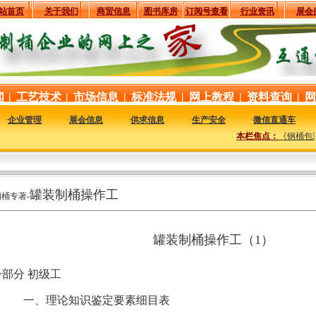
站首页
关于我们
商贸信息
图书库房
订阅号查看
行业资讯
展会
闻
|
工艺技术
|
市场信息
|
标准法规
|
网上教程
|
资料查询
|
网
·
企业管理
·
展会信息
·
供求信息
·
生产安全
·
微信直通车
本栏焦点：
《钢桶包装
罐装制桶操作工
钢桶专著-
罐装制桶操作工（1）
部分 初级工
一、理论知识鉴定要素细目表