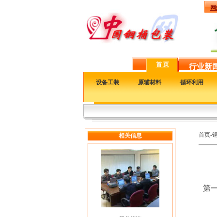
网
首 页
行业新
·
设备工装
·
原辅材料
·
循环利用
首页-
相关信息
第一