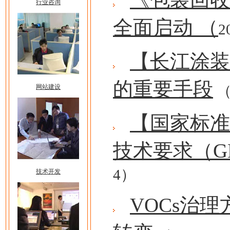
行业咨询
全面启动 （
2
【长江涂装
的重要手段
（
网站建设
【国家标准
技术要求（GB/T
4）
技术开发
VOCs治