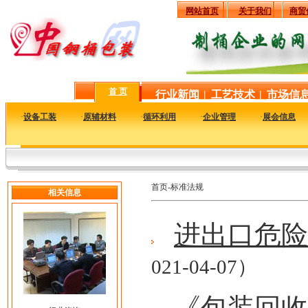
网站首页
关于我们
商贸
首 页
行业新闻
|
工艺技术
|
市场信
·
设备工装
·
原辅材料
·
循环利用
·
企业管理
·
展会信息
首页-标准法规
相关信息
进出口危险
021-04-07）
《包装回收