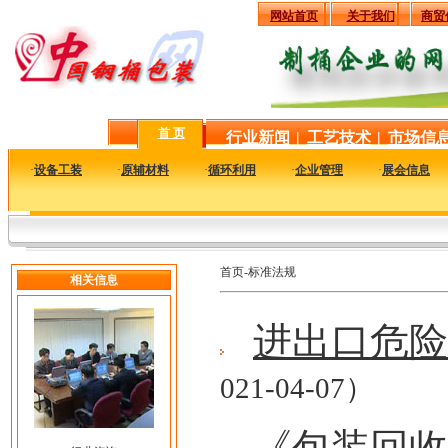
网站首页
关于我们
商贸
首 页
行业新闻
|
工艺技术
|
市场信
·
设备工装
·
原辅材料
·
循环利用
·
企业管理
·
展会信息
首页-标准法规
相关信息
进出口危险
021-04-07）
《包装回收