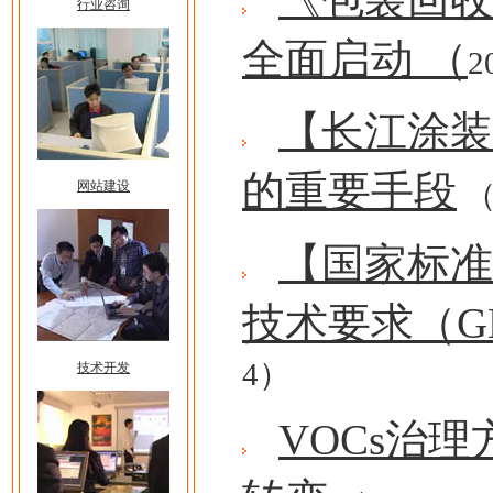
行业咨询
全面启动 （
2
【长江涂装
的重要手段
（
网站建设
【国家标准
技术要求（GB/T
4）
技术开发
VOCs治