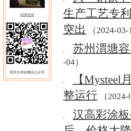
生产工艺专
供求信息
突出
（2024-03-
苏州渭塘容
-04）
请关注本站微信公众号
【Myste
整运行
（2024-
汉高彩涂板
后，价格大