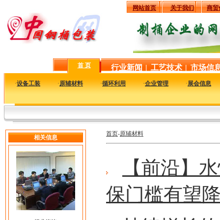
网站首页
关于我们
商贸
首 页
行业新闻
|
工艺技术
|
市场信
·
设备工装
·
原辅材料
·
循环利用
·
企业管理
·
展会信息
首页
-
原辅材料
相关信息
【前沿】水
保门槛有望