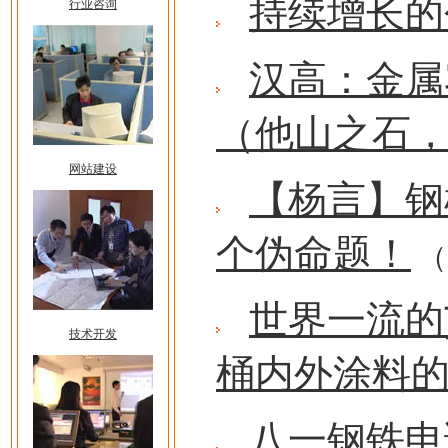
持续增长的
行业咨询
汉高：金属
（他山之石
网站建设
【杨言】钢
个伪命题！
（2
世界一流的
技术开发
桶内外涂料
八一钢铁申